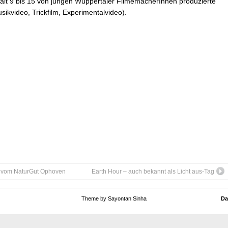
lt 9 bis 15 von jungen Wuppertaler FilmemacherInnen produzierte
sikvideo, Trickfilm, Experimentalvideo).
“ vom NaturGut Ophoven
Earth Hour – auch bekannt als Licht aus-Tag
Theme by Sayontan Sinha
Da