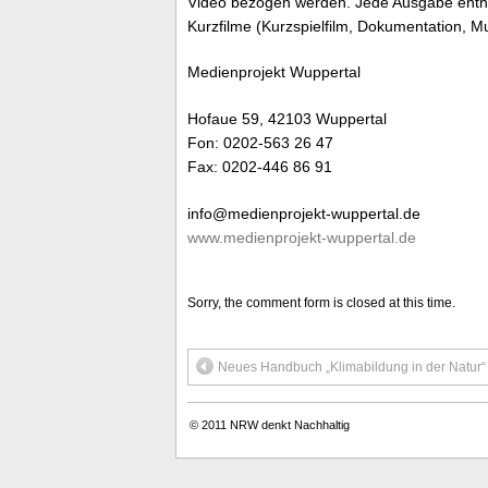
Video bezogen werden. Jede Ausgabe enthä
Kurzfilme (Kurzspielfilm, Dokumentation, Mu
Medienprojekt Wuppertal
Hofaue 59, 42103 Wuppertal
Fon: 0202-563 26 47
Fax: 0202-446 86 91
info@medienprojekt-wuppertal.de
www.medienprojekt-wuppertal.de
Sorry, the comment form is closed at this time.
Neues Handbuch „Klimabildung in der Natur
© 2011
NRW denkt Nachhaltig