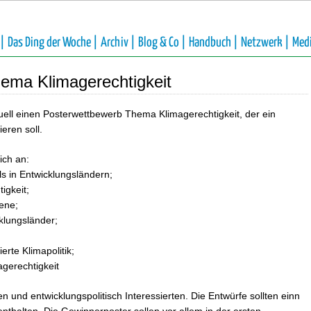
 |
Das Ding der Woche |
Archiv |
Blog & Co |
Handbuch |
Netzwerk |
Med
ema Klimagerechtigkeit
ell einen Posterwettbewerb Thema Klimagerechtigkeit, der ein
eren soll.
ich an:
s in Entwicklungsländern;
igkeit;
ene;
klungsländer;
erte Klimapolitik;
agerechtigkeit
 und entwicklungspolitisch Interessierten. Die Entwürfe sollten einn
thalten. Die Gewinnerposter sollen vor allem in der ersten