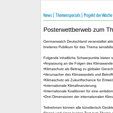
News |
Themenspecials |
Projekt der Woche
Posterwettberweb zum Th
Germanwatch Deutschland veranstaltet aktu
breiteres Publikum für das Thema sensibilisi
Folgende Inhaltliche Schwerpunkte bieten s
•Anpassung an die Folgen des Klimawandel
•Klimaschutz als Beitrag zu globaler Gerecht
•Verursacher des Klimawandels und Betroff
•Klimaschutz als Zukunftschance für Entwic
•Internationale Klimafinanzierung;
•Internationale Koalitionen für eine ambitioni
•Drei Dimensionen der internationalen Klim
Teilnehmen können alle künstlerisch Geübten
Slogan und einen kurzen Text zum Thema en