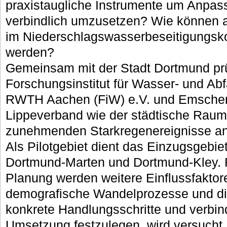
praxistaugliche Instrumente um Anp
verbindlich umzusetzen? Wie können 
im Niederschlagswasserbeseitigungsko
werden?
Gemeinsam mit der Stadt Dortmund pr
Forschungsinstitut für Wasser- und Abfa
RWTH Aachen (FiW) e.V. und Emscher
Lippeverband wie der städtische Raum 
zunehmenden Starkregenereignisse a
Als Pilotgebiet dient das Einzugsgebi
Dortmund-Marten und Dortmund-Kley. 
Planung werden weitere Einflussfaktore
demografische Wandelprozesse und d
konkrete Handlungsschritte und verbindl
Umsetzung festzulegen, wird versuch