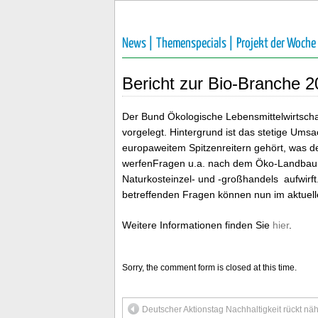
News |
Themenspecials |
Projekt der Woche
Bericht zur Bio-Branche 
Der Bund Ökologische Lebensmittelwirtscha
vorgelegt. Hintergrund ist das stetige Um
europaweitem Spitzenreitern gehört, was d
werfenFragen u.a. nach dem Öko-Landbau,
Naturkosteinzel- und -großhandels aufwirf
betreffenden Fragen können nun im aktuel
Weitere Informationen finden Sie
hier
.
Sorry, the comment form is closed at this time.
Deutscher Aktionstag Nachhaltigkeit rückt nä