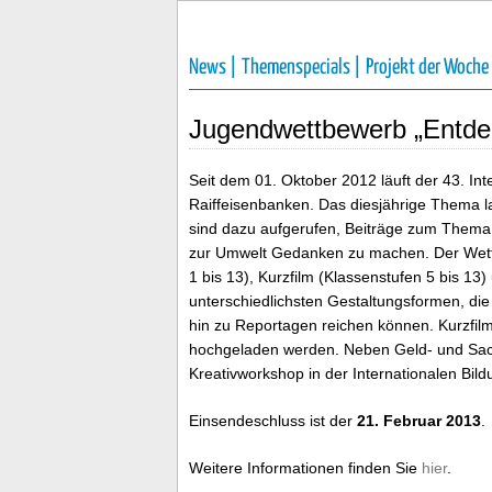
News |
Themenspecials |
Projekt der Woche
Jugendwettbewerb „Entdeck
Seit dem 01. Oktober 2012 läuft der 43. In
Raiffeisenbanken. Das diesjährige Thema lau
sind dazu aufgerufen, Beiträge zum Thema N
zur Umwelt Gedanken zu machen. Der Wettbew
1 bis 13), Kurzfilm (Klassenstufen 5 bis 13
unterschiedlichsten Gestaltungsformen, die
hin zu Reportagen reichen können. Kurzfil
hochgeladen werden. Neben Geld- und Sach
Kreativworkshop in der Internationalen Bil
Einsendeschluss ist der
21. Februar 2013
.
Weitere Informationen finden Sie
hier
.