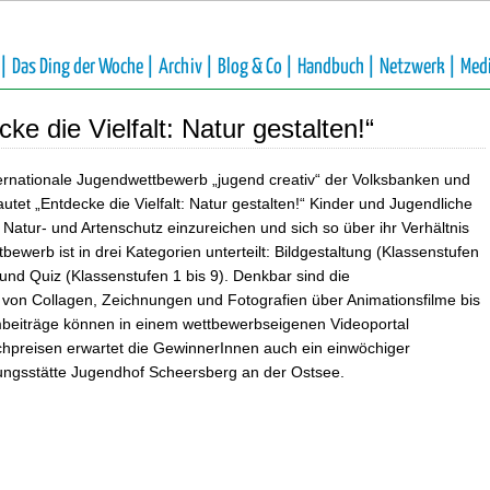
 |
Das Ding der Woche |
Archiv |
Blog & Co |
Handbuch |
Netzwerk |
Med
e die Vielfalt: Natur gestalten!“
ternationale Jugendwettbewerb „jugend creativ“ der Volksbanken und
tet „Entdecke die Vielfalt: Natur gestalten!“ Kinder und Jugendliche
atur- und Artenschutz einzureichen und sich so über ihr Verhältnis
erb ist in drei Kategorien unterteilt: Bildgestaltung (Klassenstufen
) und Quiz (Klassenstufen 1 bis 9). Denkbar sind die
 von Collagen, Zeichnungen und Fotografien über Animationsfilme bis
mbeiträge können in einem wettbewerbseigenen Videoportal
preisen erwartet die GewinnerInnen auch ein einwöchiger
dungsstätte Jugendhof Scheersberg an der Ostsee.