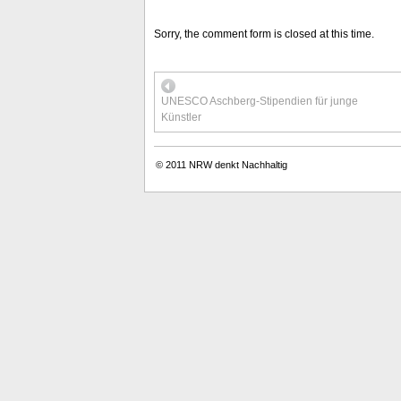
Sorry, the comment form is closed at this time.
UNESCO Aschberg-Stipendien für junge
Künstler
© 2011
NRW denkt Nachhaltig